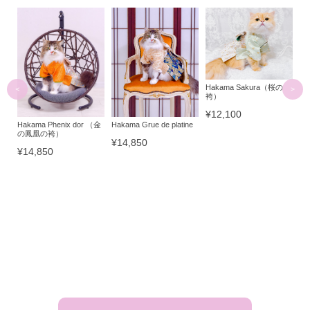
Hakama Sakura（桜の
袴）
Ha
ン
¥12,100
Hakama Grue de platine
Hakama Phenix dor （金
¥1
の鳳凰の袴）
¥14,850
¥14,850