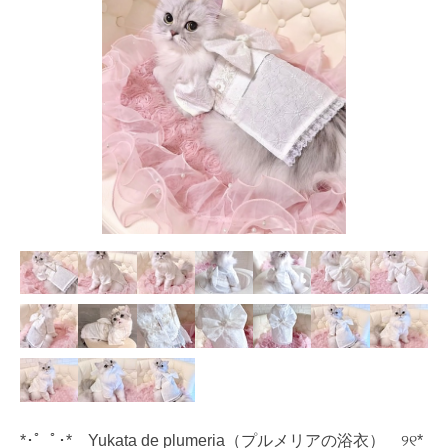
*･゜ﾟ･* Yukata de plumeria（プルメリアの浴衣） ୨୧*