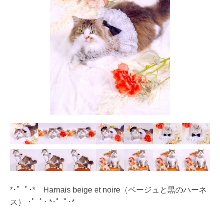
*･゜ﾟ･* Harnais beige et noire（ベージュと黒のハーネ
ス） ･゜ﾟ･ *･゜ﾟ･*