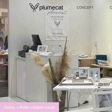
plumecat
CONCEPT
Home
Robe couture rouge