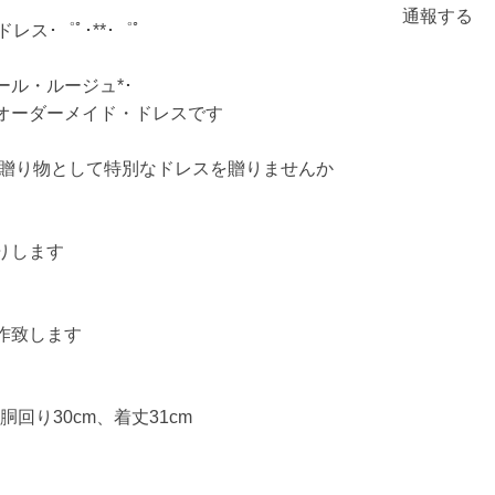
通報する
レス･゜ﾟ･**･゜ﾟ
ル・ルージュ*･
オーダーメイド・ドレスです
の贈り物として特別なドレスを贈りませんか
りします
作致します
胴回り30cm、着丈31cm