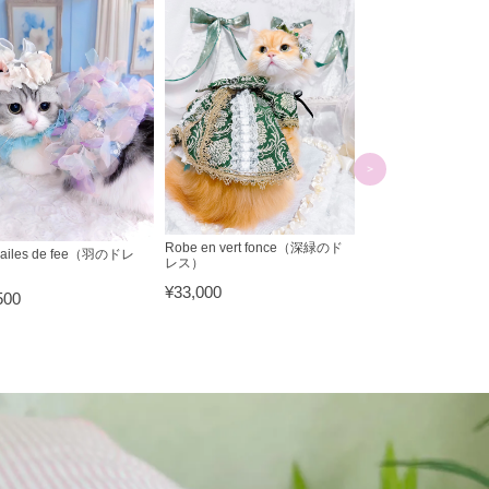
Robe en mousseline
リームシフォンのドレ
¥13,200
Robe en vert fonce（深緑のド
ailes de fee（羽のドレ
レス）
¥33,000
00