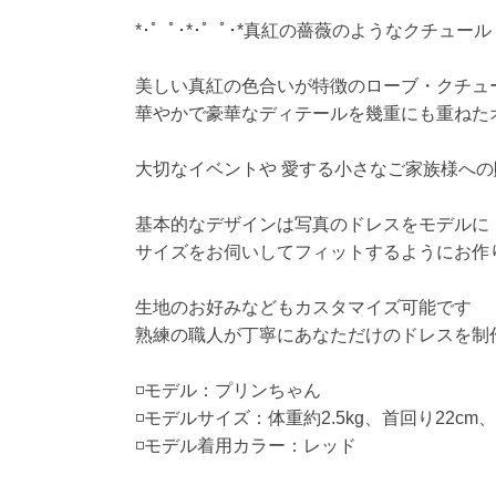
*･゜ﾟ･*･゜ﾟ･*真紅の薔薇のようなクチュールド
美しい真紅の色合いが特徴のローブ・クチュー
華やかで豪華なディテールを幾重にも重ねた
大切なイベントや 愛する小さなご家族様へ
基本的なデザインは写真のドレスをモデルに
サイズをお伺いしてフィットするようにお作
生地のお好みなどもカスタマイズ可能です
熟練の職人が丁寧にあなただけのドレスを制
◽️モデル：プリンちゃん
◽️モデルサイズ：体重約2.5kg、首回り22cm、
◽️モデル着用カラー：レッド